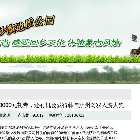
3000元礼券，还有机会获得韩国济州岛双人游大奖！
源： 点击数：91612 更新时间：2013/7/23
要参加新消息报第四届七夕爱在金沙岛通湖草原大型爱侣牵手会的亲
润旅游发展有限公司提供的价值9800元的“首尔+浪漫济州岛精华5日双
80元的金沙岛别墅入住券、由蘭•婚礼/摄影私人定制馆提供的价值3000