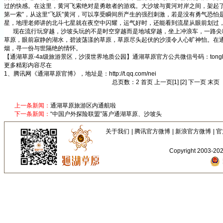
过的快感。在这里，黄河飞索绝对是勇敢者的游戏。大沙坡与黄河对岸之间，架起了8
第一索”，从这里“飞跃”黄河，可以享受瞬间所产生的强烈刺激，若是没有勇气恐怕
星，地理老师讲的北斗七星就在夜空中闪耀，运气好时，还能看到流星从眼前划过
现在流行玩穿越，沙坡头玩的不是时空穿越而是地域穿越，坐上冲浪车，一路尖
草原，眼前寂静的湖水，碧波荡漾的草原，草原尽头起伏的沙漠令人心旷神怡。在
烟，寻一份与世隔绝的情怀。
【通湖草原-4a级旅游景区，沙漠世界地质公园】通湖草原官方公共微信号码：tonghu
更多精彩内容尽在
1、腾讯网《通湖草原官博》，地址是：
http://t.qq.com/nei
总页数：2 首页 上一页
[1]
[2]
下一页
末页
上一条新闻：
通湖草原旅游区内通航啦
下一条新闻：
“中国户外探险联盟”落户通湖草原、沙坡头
关于我们
|
腾讯官方微博
|
新浪官方微博
|
官
Copyright 2003