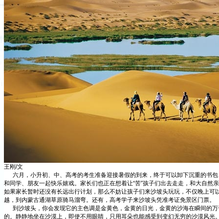
王刚/文
六月，小升初、中、高考的考生准备迎接暑假的到来，终于可以卸下沉重的书包
和同学、朋友一起快乐嬉戏。家长们也正在想着让“苦”孩子们出去走走，和大自然
如果家长暂时还没有长远出行计划，那么不妨让孩子们来沙坡头玩玩，不仅晚上可
越，到内蒙古通湖草原骑马溜弯。还有，高考学子来沙坡头凭准考证免景区门票。
到沙坡头，你会发现它的主色调是金黄色，金黄的日光，金黄的沙海在瞬间的万
的。静静地坐在沙漠上，即使不用眼睛，只用耳朵也能感受到变幻无穷的沙漠风光