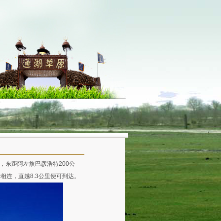
东距阿左旗巴彦浩特200公
沙相连，直越8.3公里便可到达。