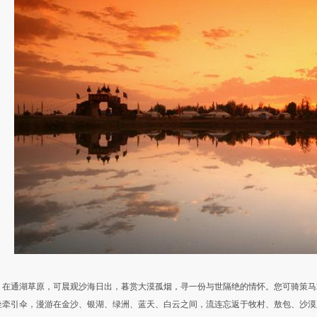
在通湖草原，可晨观沙海日出，暮赏大漠孤烟，寻一份与世隔绝的情怀。您可骑策马
坐牵引伞，漫游在金沙、银湖、绿洲、蓝天、白云之间，流连忘返于牧村、敖包、沙漠