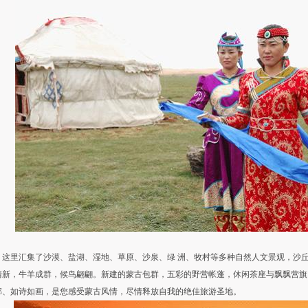
里汇集了沙漠、盐湖、湿地、草原、沙泉、绿 洲、牧村等多种自然人文景观，沙丘
清新，牛羊成群，候鸟翩翩。新建的蒙古包群，五彩的野营帐蓬，休闲茶座与飘飘营旗
郁、如诗如画，是您感受蒙古风情，尽情释放自我的绝佳旅游圣地。