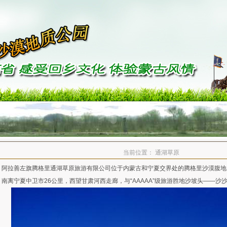
当前位置： 通湖草原
拉善左旗腾格里通湖草原旅游有限公司位于内蒙古和宁夏交界处的腾格里沙漠腹地，
，南离宁夏中卫市26公里，
西望甘肃河西走廊，与“AAAAA”级旅游胜地沙坡头——沙