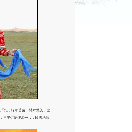
环抱，绿草茵茵，林木繁茂，空
，串串灯笼连成一片，民族风情