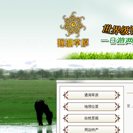
通湖草原
阿
里
地理位置
自然景观
周边特产