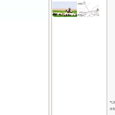
这
气
浓