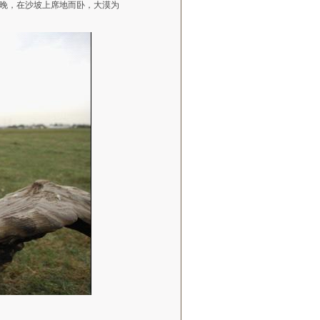
晚，在沙坡上席地而卧，大漠为