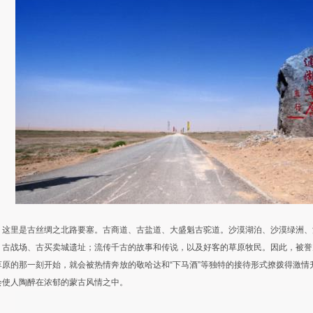
里是古丝绸之北路要塞。古商道、古盐道、大盛魁古驼道。沙漠湖泊、沙漠绿洲、
、古战场、古买卖城遗址；流传千古的故事和传说，以及好客的草原牧民。因此，被誉为
草原的那一刻开始，就会被热情奔放的敬哈达和“下马酒”等独特的接待形式撩拨得激情
会使人陶醉在浓郁的蒙古风情之中。