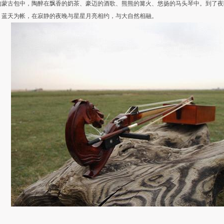
的蒙古包中，陶醉在飘香的奶茶、豪迈的酒歌、熊熊的篝火、悠扬的马头琴中。到了夜
，蓝天为帐，在寂静的夜晚与星星月亮相约，与大自然相融。