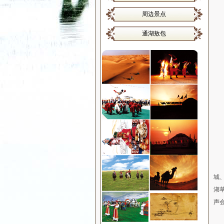
周边景点
通湖敖包
这
城
湖
声