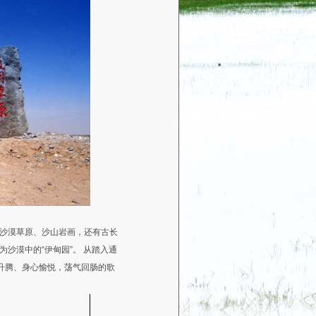
沙漠草原、沙山岩画，还有古长
沙漠中的“伊甸园”。 从踏入通
升腾、身心愉悦，荡气回肠的歌